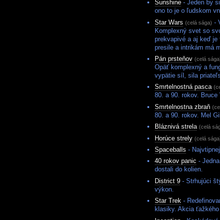
Sunshine
- Jeden by si
ono to je o ľudskom vn
Star Wars
- 
(celá sága)
Komplexný svet so svoj
prekvapivé a aj keď je 
presile a intrikám má 
Pán prsteňov
(celá sága
Opäť komplexný a fung
vypätie síl, sila priateľ
Smrtelnostná pasca
(c
80. a 90. rokov. Bruce W
Smrtelnostna zbraň
(ce
80. a 90. rokov. Mel G
Bláznivá strela
(celá sá
Horúce strely
(celá sága
Spaceballs
- Najvtipne
40 rokov panic
- Jedna
dostali do kolien.
District 9
- Strhujúci š
výkon.
Star Trek
- Redefinovan
klasiky. Akcia ťažkého 