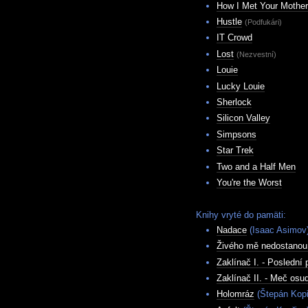
How I Met Your Mother
Hustle
(Podfukári)
IT Crowd
Lost
(Nezvestní)
Louie
Lucky Louie
Sherlock
Silicon Valley
Simpsons
Star Trek
Two and a Half Men
You're the Worst
Knihy vryté do pamäti:
Nadace
(Isaac Asimov
Živého mě nedostanou
Zaklínač I. - Poslední 
Zaklínač II. - Meč osu
Holomráz
(Štepán Kopř