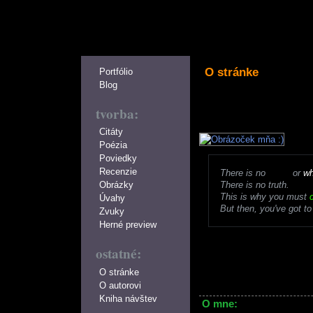
O stránke
Portfólio
Blog
tvorba:
Citáty
Poézia
Poviedky
Recenzie
There is no
black
or
wh
There is no truth.
Obrázky
This is why you must
Úvahy
But then, you've got to 
Zvuky
Herné preview
ostatné:
O stránke
O autorovi
Kniha návštev
O mne: