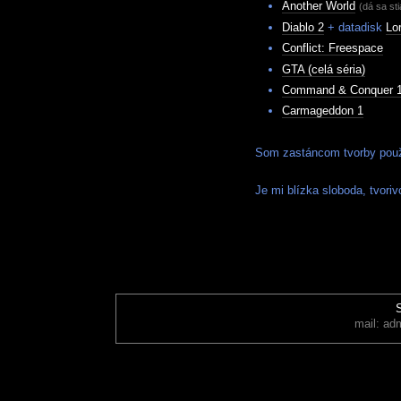
Another World
(dá sa st
Diablo 2
+ datadisk
Lo
Conflict: Freespace
GTA (celá séria)
Command & Conquer 
Carmageddon 1
Som zastáncom tvorby použi
Je mi blízka sloboda, tvorivo
S
mail: ad