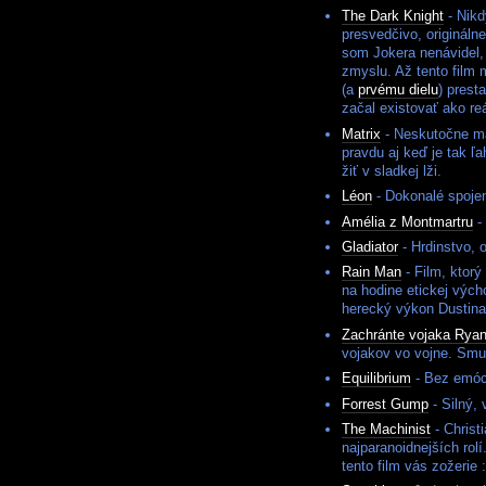
The Dark Knight
- Nikd
presvedčivo, originálne
som Jokera nenávidel, 
zmyslu. Až tento film
(a
prvému dielu
) prest
začal existovať ako r
Matrix
- Neskutočne ma
pravdu aj keď je tak 
žiť v sladkej lži.
Léon
- Dokonalé spojeni
Amélia z Montmartru
- 
Gladiator
- Hrdinstvo, 
Rain Man
- Film, ktorý
na hodine etickej výc
herecký výkon Dustina
Zachránte vojaka Rya
vojakov vo vojne. Smu
Equilibrium
- Bez emóci
Forrest Gump
- Silný,
The Machinist
- Christ
najparanoidnejších rol
tento film vás zožerie :