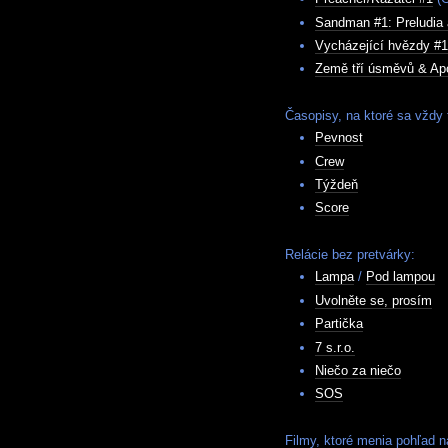
Sandman #1: Preludia 
Vycházející hvězdy #1
Země tří úsměvů & Apo
Časopisy, na ktoré sa vždy 
Pevnost
Crew
Týždeň
Score
Relácie bez pretvárky:
Lampa
/
Pod lampou
Uvolněte se, prosím
Partička
7 s.r.o.
Niečo za niečo
SOS
Filmy, ktoré menia pohľad n