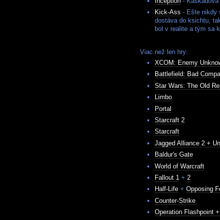
Inception
- Kaskádová e
Kick-Ass
- Ešte nikdy 
dostáva do ksichtu, ta
bol v realite a tým s
Viac než len hry:
XCOM: Enemy Unkno
Battlefield: Bad Comp
Star Wars: The Old Re
Limbo
Portal
Starcraft 2
Starcraft
Jagged Alliance 2 + Un
Baldur's Gate
World of Warcraft
Fallout 1
+
2
Half-Life
+
Opposing F
Counter-Strike
Operation Flashpoint 