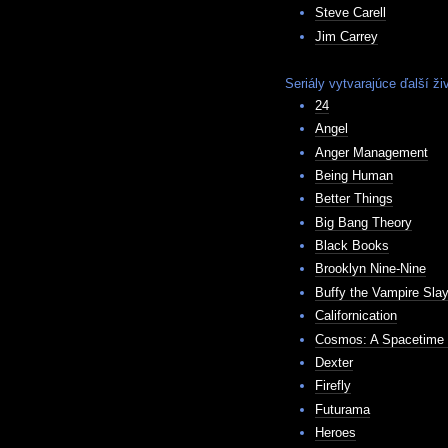
Steve Carell
Jim Carrey
Seriály vytvarajúce ďalší ž
24
Angel
Anger Management
Being Human
Better Things
Big Bang Theory
Black Books
Brooklyn Nine-Nine
Buffy the Vampire Slay
Californication
Cosmos: A Spacetime
Dexter
Firefly
Futurama
Heroes