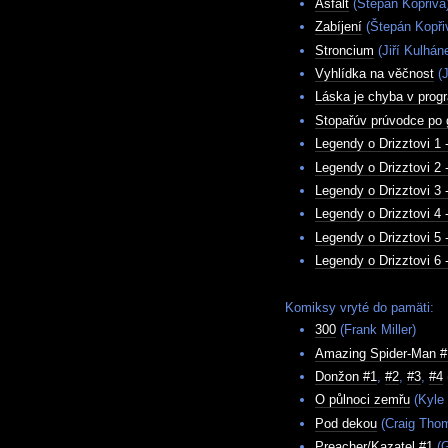
Asfalt
(Štepán Kopřiva
Zabíjení
(Štepán Kopři
Stroncium
(Jiří Kulhán
Vyhlídka na věčnost
(J
Láska je chyba v prog
Stopařúv prúvodce po g
Legendy o Drizztovi 1
Legendy o Drizztovi 2 
Legendy o Drizztovi 3 
Legendy o Drizztovi 4 
Legendy o Drizztovi 5 
Legendy o Drizztovi 6 
Komiksy vryté do pamäti:
300
(Frank Miller)
Amazing Spider-Man #
Donžon #1
,
#2
,
#3
,
#4
O půlnoci zemřu
(Kyle 
Pod dekou
(Craig Tho
Preacher/Kazatel #1
(G