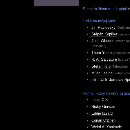
S mojím životom sú späté
Ľudia na mojej vlne:
Jiří Pavlovský
[šedá em
Štěpán Kopřiva
[spisovat
Joss Whedon
[tvorca se
Dollhouse]
Thom Yorke
[dokonalé m
R. A. Salvatore
[tvorca 
Štefan Hríb
[šéfredaktor
Milan Lasica
[vetrom oš
plk. JUDr. Jaroslav Sp
Komici, ktorý naveky ostanú
Louis C.K.
Ricky Gervais
Eddie Izzard
Conan O'Brien
Weird Al Yankovic